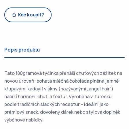
Kde koupit?
Popis produktu
Tato 180gramová tyčinka přenáší chuťových zážitek na
novou úroveň: bohatá mléčná čokoláda plněná jemně
křupavými kadayif vlákny (nazývanými „angel hair“)
nabízí harmonii chuti a textur. Vyrobena v Turecku
podle tradičních sladkých receptur – ideální jako
prémiový snack, dovolený dárek nebo stylová doplněk
výběhové nabídky.