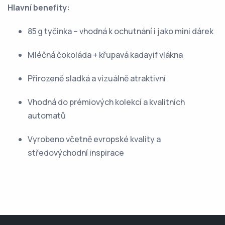
Hlavní benefity:
85 g tyčinka – vhodná k ochutnání i jako mini dárek
Mléčná čokoláda + křupavá kadayif vlákna
Přirozeně sladká a vizuálně atraktivní
Vhodná do prémiových kolekcí a kvalitních
automatů
Vyrobeno včetně evropské kvality a
středovýchodní inspirace