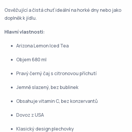
Osvěžující a čistá chuť ideální na horké dny nebo jako
doplněk k jídlu.
Hlavní vlastnosti:
Arizona Lemon Iced Tea
Objem 680 ml
Pravý černý čaj s citronovou příchutí
Jemně slazený, bez bublinek
Obsahuje vitamin C, bez konzervantů
Dovoz z USA
Klasický design plechovky