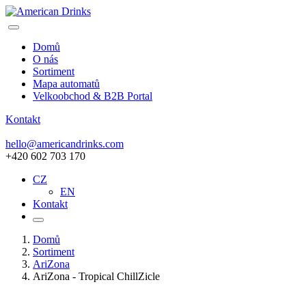
Domů
O nás
Sortiment
Mapa automatů
Velkoobchod & B2B Portal
Kontakt
hello@americandrinks.com
+420 602 703 170
CZ
EN
Kontakt
Domů
Sortiment
AriZona
AriZona - Tropical ChillZicle