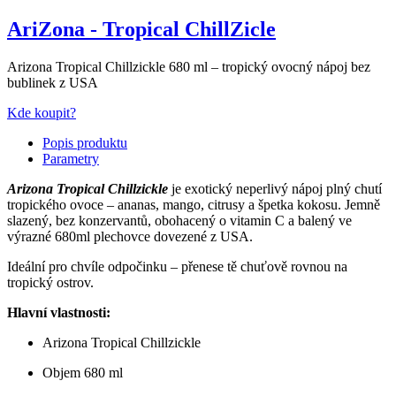
AriZona - Tropical ChillZicle
Arizona Tropical Chillzickle 680 ml – tropický ovocný nápoj bez
bublinek z USA
Kde koupit?
Popis produktu
Parametry
Arizona Tropical Chillzickle
je exotický neperlivý nápoj plný chutí
tropického ovoce – ananas, mango, citrusy a špetka kokosu. Jemně
slazený, bez konzervantů, obohacený o vitamin C a balený ve
výrazné 680ml plechovce dovezené z USA.
Ideální pro chvíle odpočinku – přenese tě chuťově rovnou na
tropický ostrov.
Hlavní vlastnosti:
Arizona Tropical Chillzickle
Objem 680 ml