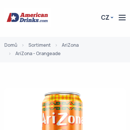
CZ
Domů
Sortiment
AriZona
AriZona - Orangeade