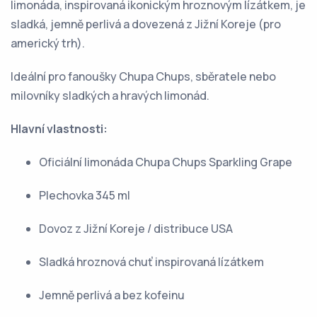
limonáda, inspirovaná ikonickým hroznovým lízátkem, je
sladká, jemně perlivá a dovezená z Jižní Koreje (pro
americký trh).
Ideální pro fanoušky Chupa Chups, sběratele nebo
milovníky sladkých a hravých limonád.
Hlavní vlastnosti:
Oficiální limonáda Chupa Chups Sparkling Grape
Plechovka 345 ml
Dovoz z Jižní Koreje / distribuce USA
Sladká hroznová chuť inspirovaná lízátkem
Jemně perlivá a bez kofeinu