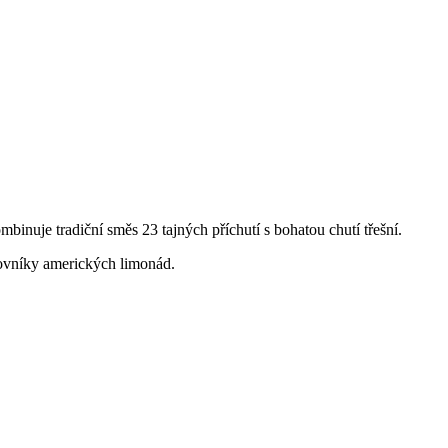
nuje tradiční směs 23 tajných příchutí s bohatou chutí třešní.
ilovníky amerických limonád.