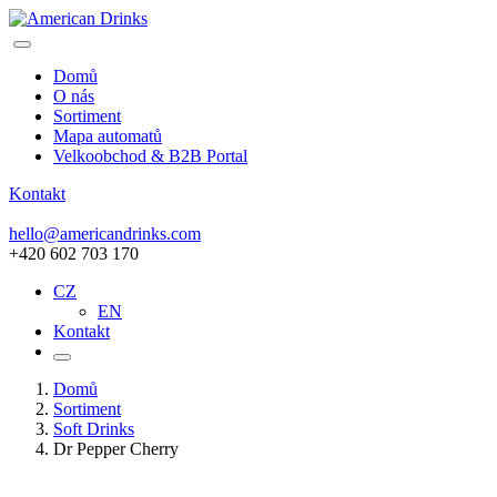
Domů
O nás
Sortiment
Mapa automatů
Velkoobchod & B2B Portal
Kontakt
hello@americandrinks.com
+420 602 703 170
CZ
EN
Kontakt
Domů
Sortiment
Soft Drinks
Dr Pepper Cherry