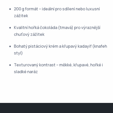
200 g formát – ideální pro sdílení nebo luxusní
zážitek
Kvalitní hořká čokoláda (tmavá) pro výraznější
chuťový zážitek
Bohatý pistáciový krém a křupavý kadayif (knafeh
styl)
Texturovaný kontrast – měkké, křupavé, hořké i
sladké naráz