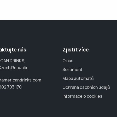
aktujte nás
Zjistit více
CAN DRINKS,
O nás
Czech Republic
Sortiment
Mapa automatů
@americandrinks.com
602 703 170
Ochrana osobních údajů
Informace o cookies