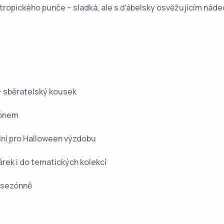
tropického punče – sladká, ale s ďábelsky osvěžujícím nádec
– sběratelský kousek
tónem
lní pro Halloween výzdobu
rek i do tematických kolekcí
n sezónně