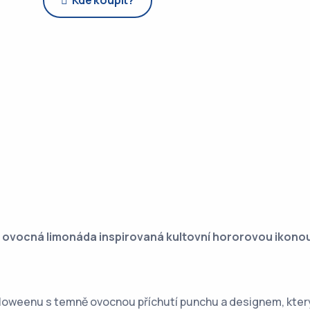
Kde koupit?
á ovocná limonáda inspirovaná kultovní hororovou ikono
alloweenu s temně ovocnou příchutí punchu a designem, kter