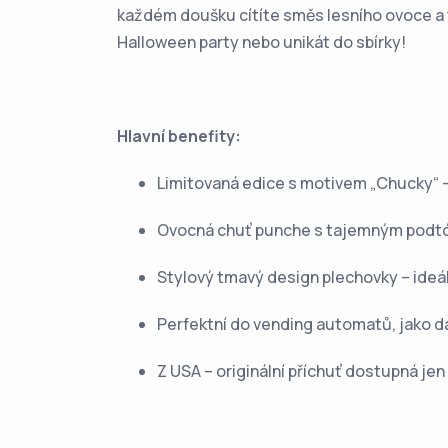
každém doušku cítíte směs lesního ovoce a 
Halloween party nebo unikát do sbírky!
Hlavní benefity:
Limitovaná edice s motivem „Chucky“ 
Ovocná chuť punche s tajemným pod
Stylový tmavý design plechovky – ideá
Perfektní do vending automatů, jako dá
Z USA – originální příchuť dostupná je