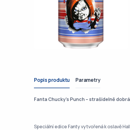
Popis produktu
Parametry
Fanta Chucky’s Punch – strašidelně dobr
Speciální edice Fanty vytvořená k oslavě H