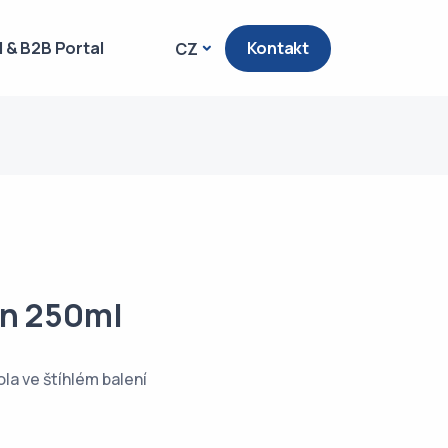
 & B2B Portal
Kontakt
CZ
an 250ml
la ve štíhlém balení