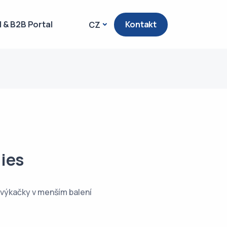
 & B2B Portal
Kontakt
CZ
ies
žvýkačky v menším balení