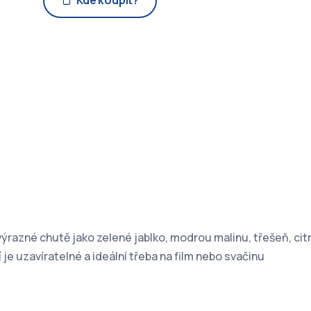
Kde koupit?
ýrazné chutě jako zelené jablko, modrou malinu, třešeň, ci
í je uzavíratelné a ideální třeba na film nebo svačinu