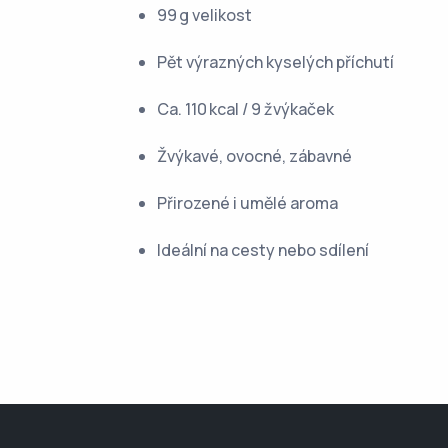
99 g velikost
Pět výrazných kyselých příchutí
Ca. 110 kcal / 9 žvýkaček
Žvýkavé, ovocné, zábavné
Přirozené i umělé aroma
Ideální na cesty nebo sdílení