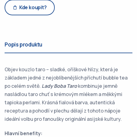
Kde koupit?
Popis produktu
Objev kouzlo taro – sladké, oříškové hlízy, která je
základem jedné z nejoblíbenějších příchutí bubble tea
po celém světě.
Lady Boba Taro
kombinuje jemně
nasládlou taro chuť s krémovým mlékem a měkkými
tapioka perlami. Krásná fialová barva, autentická
receptura a pohodlí v plechu dělají z tohoto nápoje
ideální volbu pro fanoušky originální asijské kultury.
Hlavní benefity: