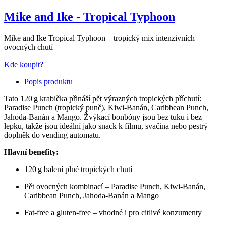
Mike and Ike - Tropical Typhoon
Mike and Ike Tropical Typhoon – tropický mix intenzivních
ovocných chutí
Kde koupit?
Popis produktu
Tato 120 g krabička přináší pět výrazných tropických příchutí:
Paradise Punch (tropický punč), Kiwi‑Banán, Caribbean Punch,
Jahoda‑Banán a Mango. Žvýkací bonbóny jsou bez tuku i bez
lepku, takže jsou ideální jako snack k filmu, svačina nebo pestrý
doplněk do vending automatu.
Hlavní benefity:
120 g balení plné tropických chutí
Pět ovocných kombinací – Paradise Punch, Kiwi‑Banán,
Caribbean Punch, Jahoda‑Banán a Mango
Fat‑free a gluten‑free – vhodné i pro citlivé konzumenty