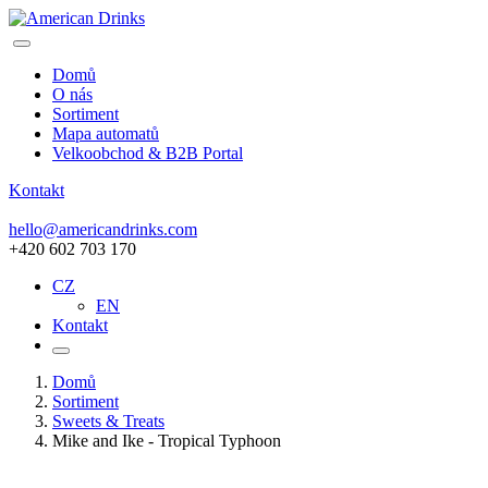
Domů
O nás
Sortiment
Mapa automatů
Velkoobchod & B2B Portal
Kontakt
hello@americandrinks.com
+420 602 703 170
CZ
EN
Kontakt
Domů
Sortiment
Sweets & Treats
Mike and Ike - Tropical Typhoon