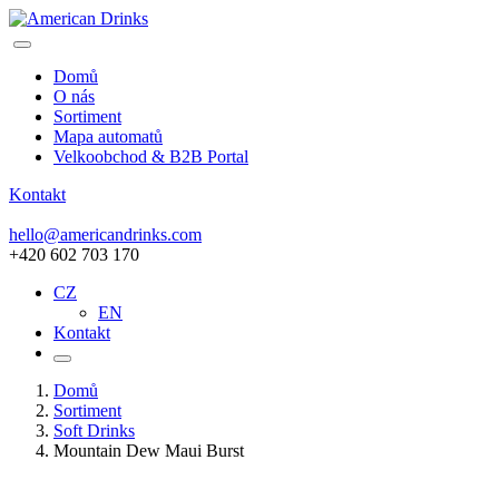
Domů
O nás
Sortiment
Mapa automatů
Velkoobchod & B2B Portal
Kontakt
hello@americandrinks.com
+420 602 703 170
CZ
EN
Kontakt
Domů
Sortiment
Soft Drinks
Mountain Dew Maui Burst