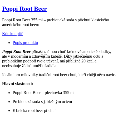
Poppi Root Beer
Poppi Root Beer 355 ml – prebiotická soda s příchutí klasického
amerického root beeru
Kde koupit?
Popis produktu
Poppi Root Beer
přináší známou chuť krémové americké klasiky,
ale v moderním a zdravějším kabátě. Díky jablečnému octu a
prebiotikům podpoří tvoje trávení, má přibližně 20 kcal a
neobsahuje žádná umělá sladidla.
Ideální pro milovníky tradiční root beer chuti, kteří chtějí něco navíc.
Hlavní vlastnosti:
Poppi Root Beer – plechovka 355 ml
Prebiotická soda s jablečným octem
Klasická root beer příchuť