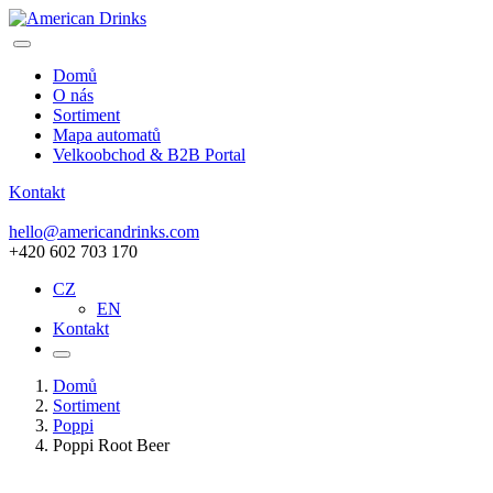
Domů
O nás
Sortiment
Mapa automatů
Velkoobchod & B2B Portal
Kontakt
hello@americandrinks.com
+420 602 703 170
CZ
EN
Kontakt
Domů
Sortiment
Poppi
Poppi Root Beer