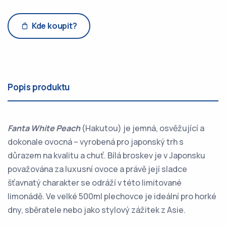
Kde koupit?
Popis produktu
Fanta White Peach
(Hakutou) je jemná, osvěžující a
dokonale ovocná – vyrobená pro japonský trh s
důrazem na kvalitu a chuť. Bílá broskev je v Japonsku
považována za luxusní ovoce a právě její sladce
šťavnatý charakter se odráží v této limitované
limonádě. Ve velké 500ml plechovce je ideální pro horké
dny, sběratele nebo jako stylový zážitek z Asie.